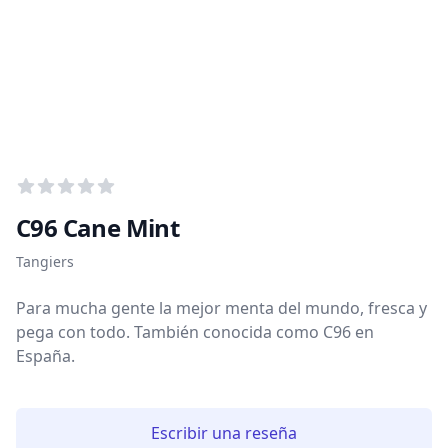
Puntuación media
0
de 5 estrellitas
C96 Cane Mint
Información del tabaco
Tangiers
Para mucha gente la mejor menta del mundo, fresca y
pega con todo. También conocida como C96 en
España.
Escribir una reseña