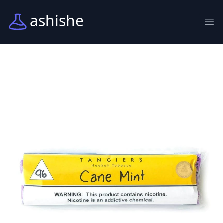
ashishe
Abr