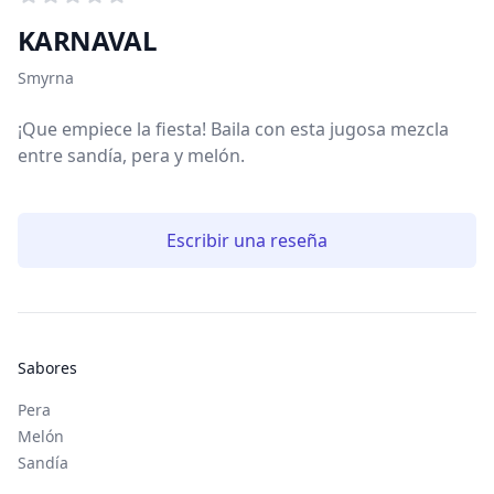
0
de 5 estrellitas
KARNAVAL
Información del tabaco
Smyrna
¡Que empiece la fiesta! Baila con esta jugosa mezcla
entre sandía, pera y melón.
Escribir una reseña
Sabores
Pera
Melón
Sandía