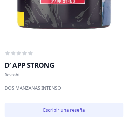
Puntuación media
0
de 5 estrellitas
D’ APP STRONG
Información del tabaco
Revoshi
DOS MANZANAS INTENSO
Escribir una reseña