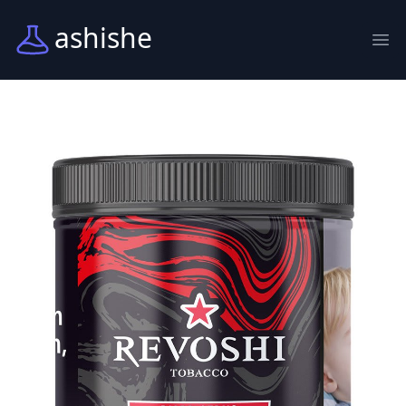
ashishe
Abr