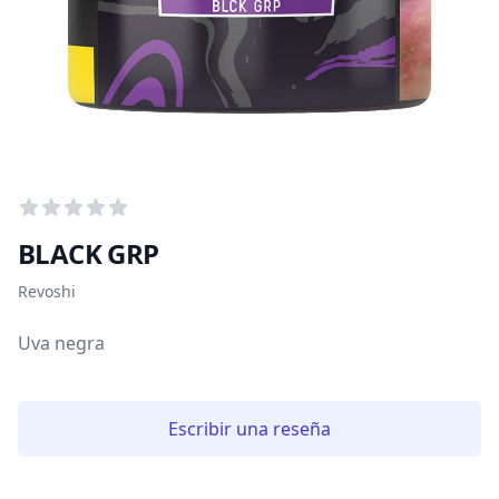
Puntuación media
0
de 5 estrellitas
BLACK GRP
Información del tabaco
Revoshi
Uva negra
Escribir una reseña