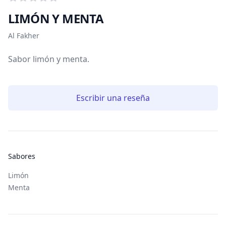
0
de 5 estrellitas
LIMÓN Y MENTA
Información del tabaco
Al Fakher
Sabor limón y menta.
Escribir una reseña
Sabores
Limón
Menta