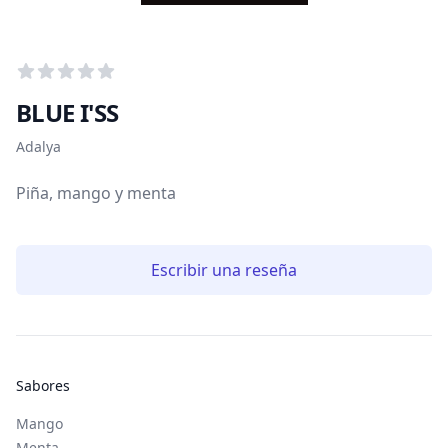
Puntuación media
0
de 5 estrellitas
BLUE I'SS
Información del tabaco
Adalya
Piña, mango y menta
Escribir una reseña
Sabores
Mango
Menta